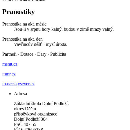
Pranostiky
Pranostika na akt. měsíc
Jsou-li v srpnu hory kalný, budou v zimě mrazy valný.
Pranostika na akt. den
Vavřincův déšť - myší úroda.
Partneři
·
Dotace
·
Dary
·
Publicita
msmt.cz
mmr.cz
masceskysever.cz
Adresa
Základní škola Dolní Podluží,
okres Děčín
příspěvková organizace
Dolní Podluží 364
PSČ 407 55
IČO: 70695288