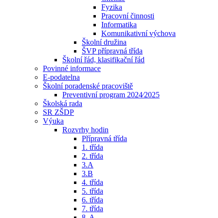
Fyzika
Pracovní činnosti
Informatika
Komunikativní výchova
Školní družina
ŠVP přípravná třída
Školní řád, klasifikační řád
Povinné informace
E-podatelna
Školní poradenské pracoviště
Preventivní program 2024⁄2025
Školská rada
SR ZŠDP
Výuka
Rozvrhy hodin
Přípravná třída
1. třída
2. třída
3.A
3.B
4. třída
5. třída
6. třída
7. třída
8. A