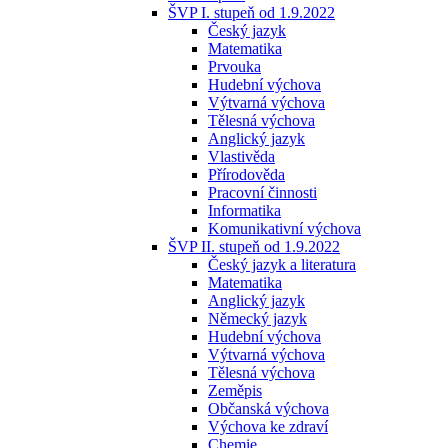
ŠVP I. stupeň od 1.9.2022
Český jazyk
Matematika
Prvouka
Hudební výchova
Výtvarná výchova
Tělesná výchova
Anglický jazyk
Vlastivěda
Přírodověda
Pracovní činnosti
Informatika
Komunikativní výchova
ŠVP II. stupeň od 1.9.2022
Český jazyk a literatura
Matematika
Anglický jazyk
Německý jazyk
Hudební výchova
Výtvarná výchova
Tělesná výchova
Zeměpis
Občanská výchova
Výchova ke zdraví
Chemie