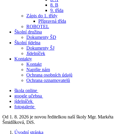
8. B
9. třída
Zápis do 1. třídy
Přípravná třída
ROBOTEL
Školní družina
Dokumenty ŠD
Školní jídelna
Dokumenty ŠJ
Jídelníček
Kontakty
Kontakt
Napište nám
Ochrana osobních údajů
Ochrana oznamovatelů
škola online
google učebna
jídelníček
fotogalerie
Od 1. 8. 2026 je novou ředitelkou naší školy Mgr. Markéta
Šmidílková, DiS.
Úvodní stránka