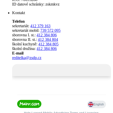
ID datové schránky: zskmkvz
Kontakt
Telefon
sekretariát:
412 379 163
sekretariát mobil:
739 572 095
sborovna I. st.:
412 384 806
sborovna II. st.:
412 384 804
školní kuchyně:
412 384 805
školní družina:
412 384 806
E-mail
reditelka@zsdp.cz