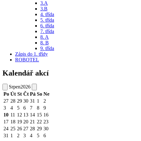
3.A
3.B
4. třída
5. třída
6. třída
7. třída
8. A
8. B
9. třída
Zápis do 1. třídy
ROBOTEL
Kalendář akcí
Srpen
2026
Po
Út
St
Čt
Pá
So
Ne
27
28
29
30
31
1
2
3
4
5
6
7
8
9
10
11
12
13
14
15
16
17
18
19
20
21
22
23
24
25
26
27
28
29
30
31
1
2
3
4
5
6