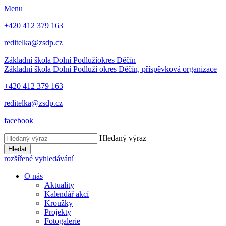
Menu
+420 412 379 163
reditelka@zsdp.cz
Základní škola Dolní Podluží
okres Děčín
Základní škola Dolní Podluží
okres Děčín, příspěvková organizace
+420 412 379 163
reditelka@zsdp.cz
facebook
Hledaný výraz
Hledat
rozšířené vyhledávání
O nás
Aktuality
Kalendář akcí
Kroužky
Projekty
Fotogalerie