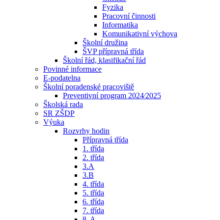
Fyzika
Pracovní činnosti
Informatika
Komunikativní výchova
Školní družina
ŠVP přípravná třída
Školní řád, klasifikační řád
Povinné informace
E-podatelna
Školní poradenské pracoviště
Preventivní program 2024⁄2025
Školská rada
SR ZŠDP
Výuka
Rozvrhy hodin
Přípravná třída
1. třída
2. třída
3.A
3.B
4. třída
5. třída
6. třída
7. třída
8. A