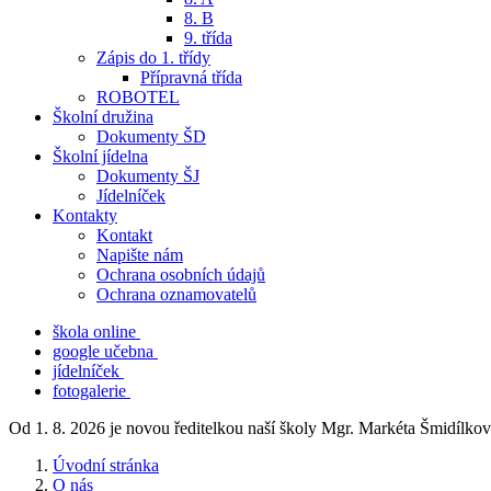
8. B
9. třída
Zápis do 1. třídy
Přípravná třída
ROBOTEL
Školní družina
Dokumenty ŠD
Školní jídelna
Dokumenty ŠJ
Jídelníček
Kontakty
Kontakt
Napište nám
Ochrana osobních údajů
Ochrana oznamovatelů
škola online
google učebna
jídelníček
fotogalerie
Od 1. 8. 2026 je novou ředitelkou naší školy Mgr. Markéta Šmidílkov
Úvodní stránka
O nás