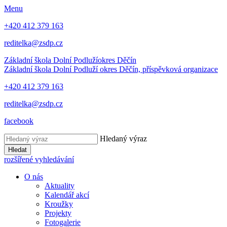
Menu
+420 412 379 163
reditelka@zsdp.cz
Základní škola Dolní Podluží
okres Děčín
Základní škola Dolní Podluží
okres Děčín, příspěvková organizace
+420 412 379 163
reditelka@zsdp.cz
facebook
Hledaný výraz
Hledat
rozšířené vyhledávání
O nás
Aktuality
Kalendář akcí
Kroužky
Projekty
Fotogalerie