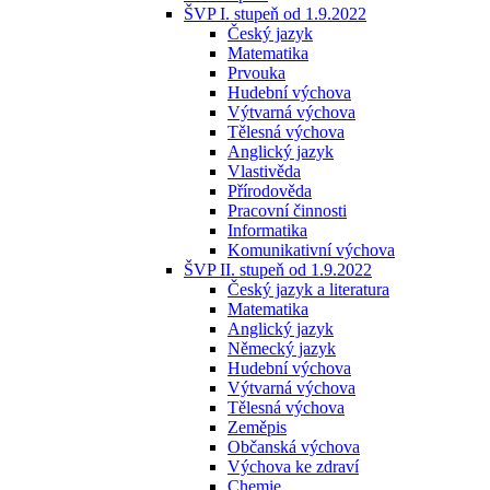
ŠVP I. stupeň od 1.9.2022
Český jazyk
Matematika
Prvouka
Hudební výchova
Výtvarná výchova
Tělesná výchova
Anglický jazyk
Vlastivěda
Přírodověda
Pracovní činnosti
Informatika
Komunikativní výchova
ŠVP II. stupeň od 1.9.2022
Český jazyk a literatura
Matematika
Anglický jazyk
Německý jazyk
Hudební výchova
Výtvarná výchova
Tělesná výchova
Zeměpis
Občanská výchova
Výchova ke zdraví
Chemie