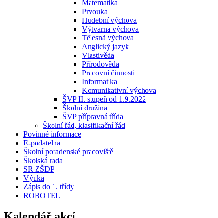
Matematika
Prvouka
Hudební výchova
Výtvarná výchova
Tělesná výchova
Anglický jazyk
Vlastivěda
Přírodověda
Pracovní činnosti
Informatika
Komunikativní výchova
ŠVP II. stupeň od 1.9.2022
Školní družina
ŠVP přípravná třída
Školní řád, klasifikační řád
Povinné informace
E-podatelna
Školní poradenské pracoviště
Školská rada
SR ZŠDP
Výuka
Zápis do 1. třídy
ROBOTEL
Kalendář akcí