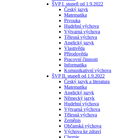
ŠVP I. stupeň od 1.9.2022
Český jazyk
Matematika
Prvouka
Hudební výchova
Výtvarná výchova
Tělesná výchova
Anglický jazyk
Vlastivěda
Přírodověda
Pracovní činnosti
Informatika
Komunikativní výchova
ŠVP II. stupeň od 1.9.2022
Český jazyk a literatura
Matematika
Anglický jazyk
Německý jazyk
Hudební výchova
Výtvarná výchova
Tělesná výchova
Zeměpis
Občanská výchova
Výchova ke zdraví
Chemie