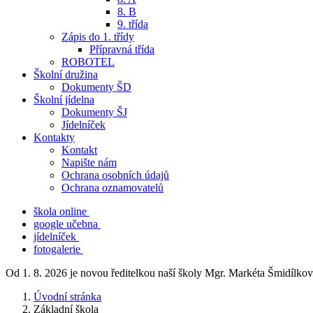
8. B
9. třída
Zápis do 1. třídy
Přípravná třída
ROBOTEL
Školní družina
Dokumenty ŠD
Školní jídelna
Dokumenty ŠJ
Jídelníček
Kontakty
Kontakt
Napište nám
Ochrana osobních údajů
Ochrana oznamovatelů
škola online
google učebna
jídelníček
fotogalerie
Od 1. 8. 2026 je novou ředitelkou naší školy Mgr. Markéta Šmidílkov
Úvodní stránka
Základní škola