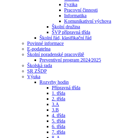
Fyzika
Pracovní činnosti
Informatika
Komunikativní výchova
Školní družina
ŠVP přípravná třída
Školní řád, klasifikační řád
Povinné informace
E-podatelna
Školní poradenské pracoviště
Preventivní program 2024⁄2025
Školská rada
SR ZŠDP
Výuka
Rozvrhy hodin
Přípravná třída
1. třída
2. třída
3.A
3.B
4. třída
5. třída
6. třída
7. třída
8. A