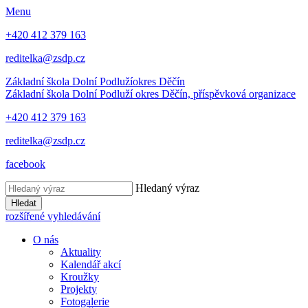
Menu
+420 412 379 163
reditelka@zsdp.cz
Základní škola Dolní Podluží
okres Děčín
Základní škola Dolní Podluží
okres Děčín, příspěvková organizace
+420 412 379 163
reditelka@zsdp.cz
facebook
Hledaný výraz
Hledat
rozšířené vyhledávání
O nás
Aktuality
Kalendář akcí
Kroužky
Projekty
Fotogalerie