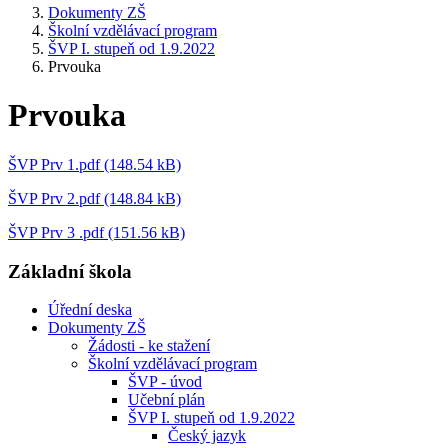
Dokumenty ZŠ
Školní vzdělávací program
ŠVP I. stupeň od 1.9.2022
Prvouka
Prvouka
ŠVP Prv 1.pdf (148.54 kB)
ŠVP Prv 2.pdf (148.84 kB)
ŠVP Prv 3 .pdf (151.56 kB)
Základní škola
Úřední deska
Dokumenty ZŠ
Žádosti - ke stažení
Školní vzdělávací program
ŠVP - úvod
Učební plán
ŠVP I. stupeň od 1.9.2022
Český jazyk