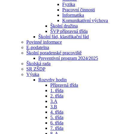
Fyzika
Pracovní činnosti
Informatika
Komunikativní výchova
Školní družina
ŠVP přípravná třída
Školní řád, klasifikační řád
Povinné informace
E-podatelna
Školní poradenské pracoviště
Preventivní program 2024⁄2025
Školská rada
SR ZŠDP
Výuka
Rozvrhy hodin
Přípravná třída
1. třída
2. třída
3.A
3.B
4. třída
5. třída
6. třída
7. třída
8. A