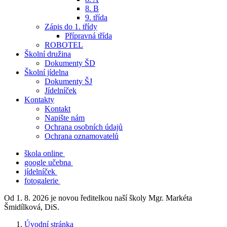
8. B
9. třída
Zápis do 1. třídy
Přípravná třída
ROBOTEL
Školní družina
Dokumenty ŠD
Školní jídelna
Dokumenty ŠJ
Jídelníček
Kontakty
Kontakt
Napište nám
Ochrana osobních údajů
Ochrana oznamovatelů
škola online
google učebna
jídelníček
fotogalerie
Od 1. 8. 2026 je novou ředitelkou naší školy Mgr. Markéta
Šmidílková, DiS.
Úvodní stránka