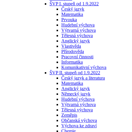
ŠVP I. stupeň od 1.9.2022
Český jazyk
Matematika
Prvouka
Hudební výchova
Výtvarná výchova
Tělesná výchova
Anglický jazyk
Vlastivěda
Přírodověda
Pracovní činnosti
Informatika
Komunikativní výchova
ŠVP II. stupeň od 1.9.2022
Český jazyk a literatura
Matematika
Anglický jazyk
Německý jazyk
Hudební výchova
Výtvarná výchova
Tělesná výchova
Zeměpis
Občanská výchova
Výchova ke zdraví
Chemie