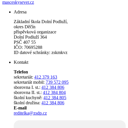
masceskysever.cz
Adresa
Základní škola Dolní Podluží,
okres Děčín
příspěvková organizace
Dolní Podluží 364
PSČ 407 55
IČO: 70695288
ID datové schránky: zskmkvz
Kontakt
Telefon
sekretariát:
412 379 163
sekretariát mobil:
739 572 095
sborovna I. st.:
412 384 806
sborovna II. st.:
412 384 804
školní kuchyně:
412 384 805
školní družina:
412 384 806
E-mail
reditelka@zsdp.cz