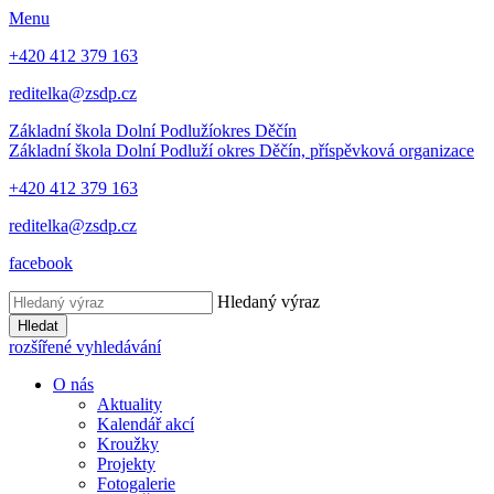
Menu
+420 412 379 163
reditelka@zsdp.cz
Základní škola Dolní Podluží
okres Děčín
Základní škola Dolní Podluží
okres Děčín, příspěvková organizace
+420 412 379 163
reditelka@zsdp.cz
facebook
Hledaný výraz
Hledat
rozšířené vyhledávání
O nás
Aktuality
Kalendář akcí
Kroužky
Projekty
Fotogalerie