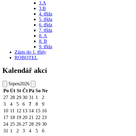
3.A
3.B
4. třída
5. třída
6. třída
7. třída
8. A
8. B
9. třída
Zápis do 1. třídy
ROBOTEL
Kalendář akcí
Srpen
2026
Po
Út
St
Čt
Pá
So
Ne
27
28
29
30
31
1
2
3
4
5
6
7
8
9
10
11
12
13
14
15
16
17
18
19
20
21
22
23
24
25
26
27
28
29
30
31
1
2
3
4
5
6