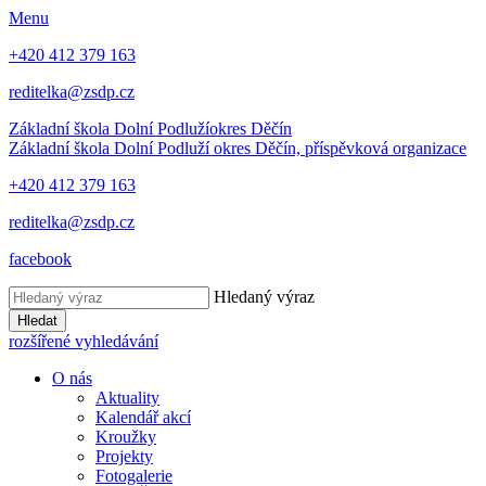
Menu
+420 412 379 163
reditelka@zsdp.cz
Základní škola Dolní Podluží
okres Děčín
Základní škola Dolní Podluží
okres Děčín, příspěvková organizace
+420 412 379 163
reditelka@zsdp.cz
facebook
Hledaný výraz
Hledat
rozšířené vyhledávání
O nás
Aktuality
Kalendář akcí
Kroužky
Projekty
Fotogalerie