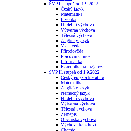
ŠVP I. stupeň od 1.9.2022
Český jazyk
Matematika
Prvouka
Hudební výchova
Výtvarná výchova
Tělesná výchova
Anglický jazyk
Vlastivěda
Přírodověda
Pracovní činnosti
Informatika
Komunikativní výchova
ŠVP II. stupeň od 1.9.2022
Český jazyk a literatura
Matematika
Anglický jazyk
Německý jazyk
Hudební výchova
Výtvarná výchova
Tělesná výchova
Zeměpis
Občanská výchova
Výchova ke zdraví
Chemie