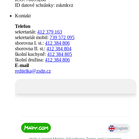
ID datové schránky: zskmkvz
Kontakt
Telefon
sekretariát:
412 379 163
sekretariát mobil:
739 572 095
sborovna I. st.:
412 384 806
sborovna II. st.:
412 384 804
školní kuchyně:
412 384 805
školní družina:
412 384 806
E-mail
reditelka@zsdp.cz