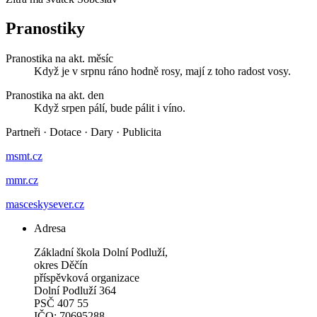
Pranostiky
Pranostika na akt. měsíc
Když je v srpnu ráno hodně rosy, mají z toho radost vosy.
Pranostika na akt. den
Když srpen pálí, bude pálit i víno.
Partneři
·
Dotace
·
Dary
·
Publicita
msmt.cz
mmr.cz
masceskysever.cz
Adresa
Základní škola Dolní Podluží,
okres Děčín
příspěvková organizace
Dolní Podluží 364
PSČ 407 55
IČO: 70695288