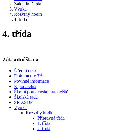
Základní škola
Výuka
Rozvrhy hodin
4. třída
4. třída
Základní škola
Úřední deska
Dokumenty ZŠ
Povinné informace
E-podatelna
Školní poradenské pracoviště
Školská rada
SR ZŠDP
Výuka
Rozvrhy hodin
Přípravná třída
1. třída
2. třída