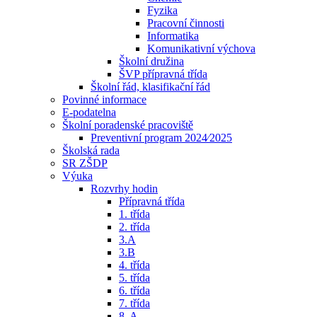
Fyzika
Pracovní činnosti
Informatika
Komunikativní výchova
Školní družina
ŠVP přípravná třída
Školní řád, klasifikační řád
Povinné informace
E-podatelna
Školní poradenské pracoviště
Preventivní program 2024⁄2025
Školská rada
SR ZŠDP
Výuka
Rozvrhy hodin
Přípravná třída
1. třída
2. třída
3.A
3.B
4. třída
5. třída
6. třída
7. třída
8. A