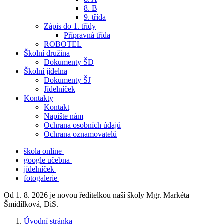
8. B
9. třída
Zápis do 1. třídy
Přípravná třída
ROBOTEL
Školní družina
Dokumenty ŠD
Školní jídelna
Dokumenty ŠJ
Jídelníček
Kontakty
Kontakt
Napište nám
Ochrana osobních údajů
Ochrana oznamovatelů
škola online
google učebna
jídelníček
fotogalerie
Od 1. 8. 2026 je novou ředitelkou naší školy Mgr. Markéta
Šmidílková, DiS.
Úvodní stránka