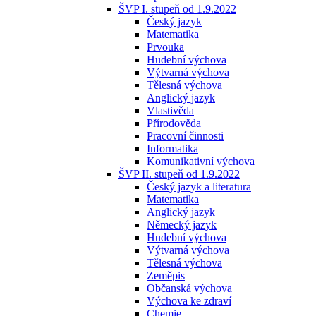
ŠVP I. stupeň od 1.9.2022
Český jazyk
Matematika
Prvouka
Hudební výchova
Výtvarná výchova
Tělesná výchova
Anglický jazyk
Vlastivěda
Přírodověda
Pracovní činnosti
Informatika
Komunikativní výchova
ŠVP II. stupeň od 1.9.2022
Český jazyk a literatura
Matematika
Anglický jazyk
Německý jazyk
Hudební výchova
Výtvarná výchova
Tělesná výchova
Zeměpis
Občanská výchova
Výchova ke zdraví
Chemie