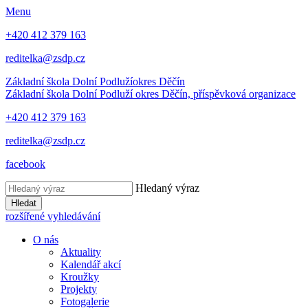
Menu
+420 412 379 163
reditelka@zsdp.cz
Základní škola Dolní Podluží
okres Děčín
Základní škola Dolní Podluží
okres Děčín, příspěvková organizace
+420 412 379 163
reditelka@zsdp.cz
facebook
Hledaný výraz
Hledat
rozšířené vyhledávání
O nás
Aktuality
Kalendář akcí
Kroužky
Projekty
Fotogalerie