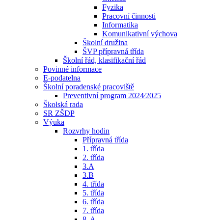
Fyzika
Pracovní činnosti
Informatika
Komunikativní výchova
Školní družina
ŠVP přípravná třída
Školní řád, klasifikační řád
Povinné informace
E-podatelna
Školní poradenské pracoviště
Preventivní program 2024⁄2025
Školská rada
SR ZŠDP
Výuka
Rozvrhy hodin
Přípravná třída
1. třída
2. třída
3.A
3.B
4. třída
5. třída
6. třída
7. třída
8. A