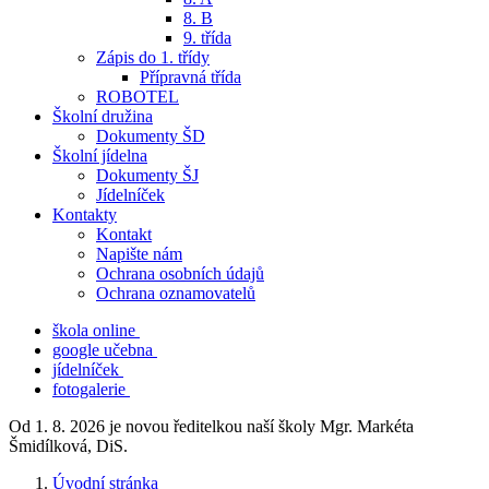
8. B
9. třída
Zápis do 1. třídy
Přípravná třída
ROBOTEL
Školní družina
Dokumenty ŠD
Školní jídelna
Dokumenty ŠJ
Jídelníček
Kontakty
Kontakt
Napište nám
Ochrana osobních údajů
Ochrana oznamovatelů
škola online
google učebna
jídelníček
fotogalerie
Od 1. 8. 2026 je novou ředitelkou naší školy Mgr. Markéta
Šmidílková, DiS.
Úvodní stránka