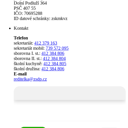
Dolní Podluží 364
PSČ 407 55
IČO: 70695288
ID datové schránky: zskmkvz
Kontakt
Telefon
sekretariát:
412 379 163
sekretariát mobil:
739 572 095
sborovna I. st.:
412 384 806
sborovna II. st.:
412 384 804
školní kuchyně:
412 384 805
školní družina:
412 384 806
E-mail
reditelka@zsdp.cz