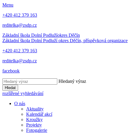
Menu
+420 412 379 163
reditelka@zsdp.cz
Základní škola Dolní Podluží
okres Děčín
Základní škola Dolní Podluží
okres Děčín, příspěvková organizace
+420 412 379 163
reditelka@zsdp.cz
facebook
Hledaný výraz
Hledat
rozšířené vyhledávání
O nás
Aktuality
Kalendář akcí
Kroužky
Projekty
Fotogalerie