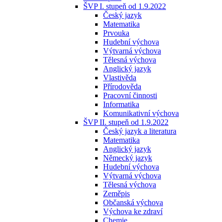
ŠVP I. stupeň od 1.9.2022
Český jazyk
Matematika
Prvouka
Hudební výchova
Výtvarná výchova
Tělesná výchova
Anglický jazyk
Vlastivěda
Přírodověda
Pracovní činnosti
Informatika
Komunikativní výchova
ŠVP II. stupeň od 1.9.2022
Český jazyk a literatura
Matematika
Anglický jazyk
Německý jazyk
Hudební výchova
Výtvarná výchova
Tělesná výchova
Zeměpis
Občanská výchova
Výchova ke zdraví
Chemie