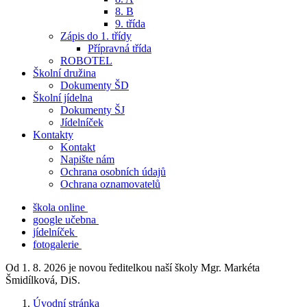
8. B
9. třída
Zápis do 1. třídy
Přípravná třída
ROBOTEL
Školní družina
Dokumenty ŠD
Školní jídelna
Dokumenty ŠJ
Jídelníček
Kontakty
Kontakt
Napište nám
Ochrana osobních údajů
Ochrana oznamovatelů
škola online
google učebna
jídelníček
fotogalerie
Od 1. 8. 2026 je novou ředitelkou naší školy Mgr. Markéta
Šmidílková, DiS.
Úvodní stránka