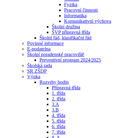
Fyzika
Pracovní činnosti
Informatika
Komunikativní výchova
Školní družina
ŠVP přípravná třída
Školní řád, klasifikační řád
Povinné informace
E-podatelna
Školní poradenské pracoviště
Preventivní program 2024⁄2025
Školská rada
SR ZŠDP
Výuka
Rozvrhy hodin
Přípravná třída
1. třída
2. třída
3.A
3.B
4. třída
5. třída
6. třída
7. třída
8. A