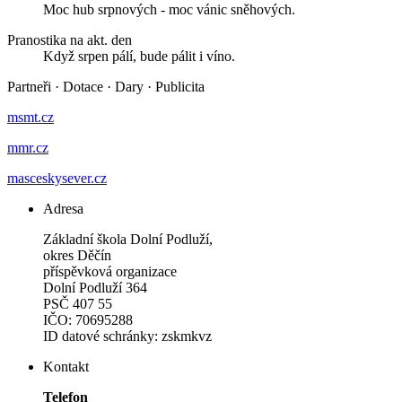
Moc hub srpnových - moc vánic sněhových.
Pranostika na akt. den
Když srpen pálí, bude pálit i víno.
Partneři
·
Dotace
·
Dary
·
Publicita
msmt.cz
mmr.cz
masceskysever.cz
Adresa
Základní škola Dolní Podluží,
okres Děčín
příspěvková organizace
Dolní Podluží 364
PSČ 407 55
IČO: 70695288
ID datové schránky: zskmkvz
Kontakt
Telefon