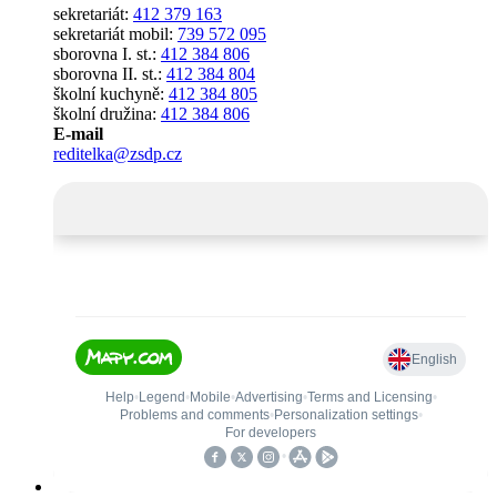
sekretariát:
412 379 163
sekretariát mobil:
739 572 095
sborovna I. st.:
412 384 806
sborovna II. st.:
412 384 804
školní kuchyně:
412 384 805
školní družina:
412 384 806
E-mail
reditelka@zsdp.cz