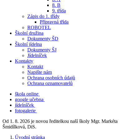
8. B
9. třída
Zápis do 1. třídy
Přípravná třída
ROBOTEL
Školní družina
Dokumenty ŠD
Školní jídelna
Dokumenty ŠJ
Jídelníček
Kontakty
Kontakt
Napište nám
Ochrana osobních údajů
Ochrana oznamovatelů
škola online
google učebna
jídelníček
fotogalerie
Od 1. 8. 2026 je novou ředitelkou naší školy Mgr. Markéta
Šmidílková, DiS.
Úvodní stránka