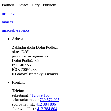
Partneři
·
Dotace
·
Dary
·
Publicita
msmt.cz
mmr.cz
masceskysever.cz
Adresa
Základní škola Dolní Podluží,
okres Děčín
příspěvková organizace
Dolní Podluží 364
PSČ 407 55
IČO: 70695288
ID datové schránky: zskmkvz
Kontakt
Telefon
sekretariát:
412 379 163
sekretariát mobil:
739 572 095
sborovna I. st.:
412 384 806
sborovna II. st.:
412 384 804