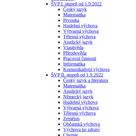
ŠVP I. stupeň od 1.9.2022
Český jazyk
Matematika
Prvouka
Hudební výchova
Výtvarná výchova
Tělesná výchova
Anglický jazyk
Vlastivěda
Přírodověda
Pracovní činnosti
Informatika
Komunikativní výchova
ŠVP II. stupeň od 1.9.2022
Český jazyk a literatura
Matematika
Anglický jazyk
Německý jazyk
Hudební výchova
Výtvarná výchova
Tělesná výchova
Zeměpis
Občanská výchova
Výchova ke zdraví
Chemie