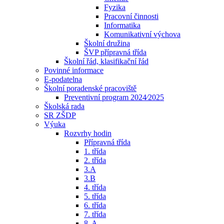
Fyzika
Pracovní činnosti
Informatika
Komunikativní výchova
Školní družina
ŠVP přípravná třída
Školní řád, klasifikační řád
Povinné informace
E-podatelna
Školní poradenské pracoviště
Preventivní program 2024⁄2025
Školská rada
SR ZŠDP
Výuka
Rozvrhy hodin
Přípravná třída
1. třída
2. třída
3.A
3.B
4. třída
5. třída
6. třída
7. třída
8. A