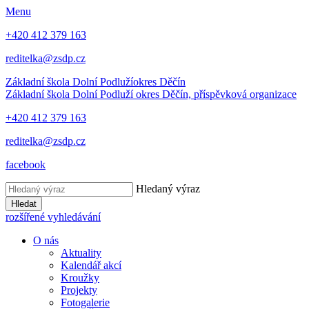
Menu
+420 412 379 163
reditelka@zsdp.cz
Základní škola Dolní Podluží
okres Děčín
Základní škola Dolní Podluží
okres Děčín, příspěvková organizace
+420 412 379 163
reditelka@zsdp.cz
facebook
Hledaný výraz
Hledat
rozšířené vyhledávání
O nás
Aktuality
Kalendář akcí
Kroužky
Projekty
Fotogalerie