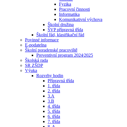
Fyzika
Pracovní činnosti
Informatika
Komunikativní výchova
Školní družina
ŠVP přípravná třída
Školní řád, klasifikační řád
Povinné informace
E-podatelna
Školní poradenské pracoviště
Preventivní program 2024⁄2025
Školská rada
SR ZŠDP
Výuka
Rozvrhy hodin
Přípravná třída
1. třída
2. třída
3.A
3.B
4. třída
5. třída
6. třída
7. třída
8. A