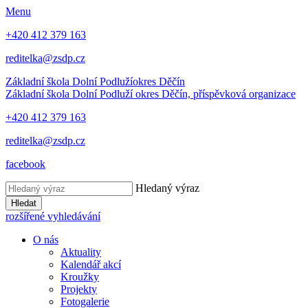
Menu
+420 412 379 163
reditelka@zsdp.cz
Základní škola Dolní Podluží
okres Děčín
Základní škola Dolní Podluží
okres Děčín, příspěvková organizace
+420 412 379 163
reditelka@zsdp.cz
facebook
Hledaný výraz
Hledat
rozšířené vyhledávání
O nás
Aktuality
Kalendář akcí
Kroužky
Projekty
Fotogalerie