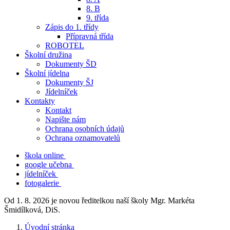
8. B
9. třída
Zápis do 1. třídy
Přípravná třída
ROBOTEL
Školní družina
Dokumenty ŠD
Školní jídelna
Dokumenty ŠJ
Jídelníček
Kontakty
Kontakt
Napište nám
Ochrana osobních údajů
Ochrana oznamovatelů
škola online
google učebna
jídelníček
fotogalerie
Od 1. 8. 2026 je novou ředitelkou naší školy Mgr. Markéta
Šmidílková, DiS.
Úvodní stránka