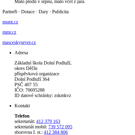
Málo plodů v srpnu, málo včel z jara.
Partneři
·
Dotace
·
Dary
·
Publicita
msmt.cz
mmr.cz
masceskysever.cz
Adresa
Základní škola Dolní Podluží,
okres Děčín
příspěvková organizace
Dolní Podluží 364
PSČ 407 55
IČO: 70695288
ID datové schránky: zskmkvz
Kontakt
Telefon
sekretariát:
412 379 163
sekretariát mobil:
739 572 095
sborovna I. st.:
412 384 806