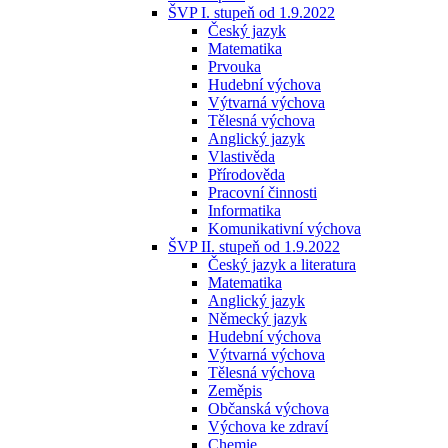
ŠVP I. stupeň od 1.9.2022
Český jazyk
Matematika
Prvouka
Hudební výchova
Výtvarná výchova
Tělesná výchova
Anglický jazyk
Vlastivěda
Přírodověda
Pracovní činnosti
Informatika
Komunikativní výchova
ŠVP II. stupeň od 1.9.2022
Český jazyk a literatura
Matematika
Anglický jazyk
Německý jazyk
Hudební výchova
Výtvarná výchova
Tělesná výchova
Zeměpis
Občanská výchova
Výchova ke zdraví
Chemie