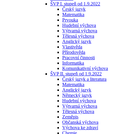
ŠVP I. stupeň od 1.9.2022
Český jazyk
Matematika
Prvouka
Hudební výchova
Výtvarná výchova
Tělesná výchova
Anglický jazyk
Vlastivěda
Přírodověda
Pracovní činnosti
Informatika
Komunikativní výchova
ŠVP II. stupeň od 1.9.2022
Český jazyk a literatura
Matematika
Anglický jazyk
Německý jazyk
Hudební výchova
Výtvarná výchova
Tělesná výchova
Zeměpis
Občanská výchova
Výchova ke zdraví
Chemie