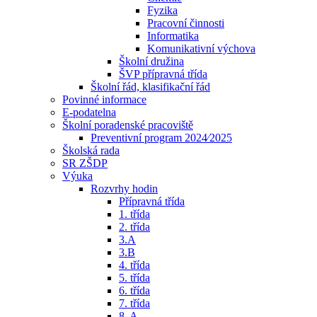
Fyzika
Pracovní činnosti
Informatika
Komunikativní výchova
Školní družina
ŠVP přípravná třída
Školní řád, klasifikační řád
Povinné informace
E-podatelna
Školní poradenské pracoviště
Preventivní program 2024⁄2025
Školská rada
SR ZŠDP
Výuka
Rozvrhy hodin
Přípravná třída
1. třída
2. třída
3.A
3.B
4. třída
5. třída
6. třída
7. třída
8. A