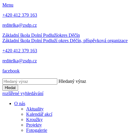
Menu
+420 412 379 163
reditelka@zsdp.cz
Základní škola Dolní Podluží
okres Děčín
Základní škola Dolní Podluží
okres Děčín, příspěvková organizace
+420 412 379 163
reditelka@zsdp.cz
facebook
Hledaný výraz
Hledat
rozšířené vyhledávání
O nás
Aktuality
Kalendář akcí
Kroužky
Projekty
Fotogalerie