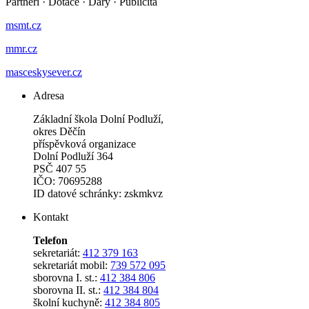
Partneři
·
Dotace
·
Dary
·
Publicita
msmt.cz
mmr.cz
masceskysever.cz
Adresa
Základní škola Dolní Podluží,
okres Děčín
příspěvková organizace
Dolní Podluží 364
PSČ 407 55
IČO: 70695288
ID datové schránky: zskmkvz
Kontakt
Telefon
sekretariát:
412 379 163
sekretariát mobil:
739 572 095
sborovna I. st.:
412 384 806
sborovna II. st.:
412 384 804
školní kuchyně:
412 384 805