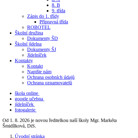
8. B
9. třída
Zápis do 1. třídy
Přípravná třída
ROBOTEL
Školní družina
Dokumenty ŠD
Školní jídelna
Dokumenty ŠJ
Jídelníček
Kontakty
Kontakt
Napište nám
Ochrana osobních údajů
Ochrana oznamovatelů
škola online
google učebna
jídelníček
fotogalerie
Od 1. 8. 2026 je novou ředitelkou naší školy Mgr. Markéta
Šmidílková, DiS.
Úvodní stránka