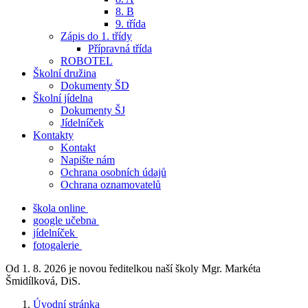
8. B
9. třída
Zápis do 1. třídy
Přípravná třída
ROBOTEL
Školní družina
Dokumenty ŠD
Školní jídelna
Dokumenty ŠJ
Jídelníček
Kontakty
Kontakt
Napište nám
Ochrana osobních údajů
Ochrana oznamovatelů
škola online
google učebna
jídelníček
fotogalerie
Od 1. 8. 2026 je novou ředitelkou naší školy Mgr. Markéta
Šmidílková, DiS.
Úvodní stránka