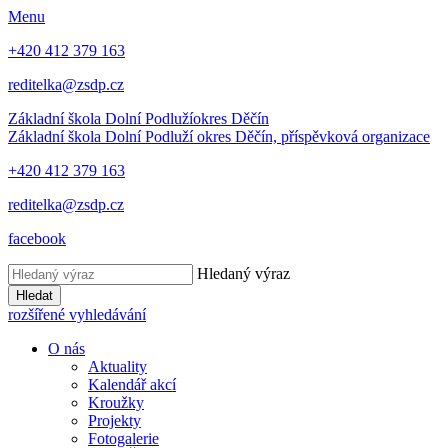
Menu
+420 412 379 163
reditelka@zsdp.cz
Základní škola Dolní Podluží
okres Děčín
Základní škola Dolní Podluží
okres Děčín, příspěvková organizace
+420 412 379 163
reditelka@zsdp.cz
facebook
Hledaný výraz
Hledat
rozšířené vyhledávání
O nás
Aktuality
Kalendář akcí
Kroužky
Projekty
Fotogalerie