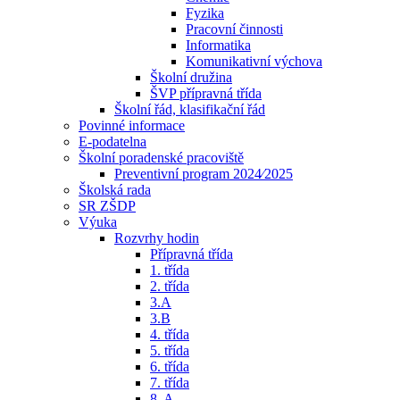
Fyzika
Pracovní činnosti
Informatika
Komunikativní výchova
Školní družina
ŠVP přípravná třída
Školní řád, klasifikační řád
Povinné informace
E-podatelna
Školní poradenské pracoviště
Preventivní program 2024⁄2025
Školská rada
SR ZŠDP
Výuka
Rozvrhy hodin
Přípravná třída
1. třída
2. třída
3.A
3.B
4. třída
5. třída
6. třída
7. třída
8. A