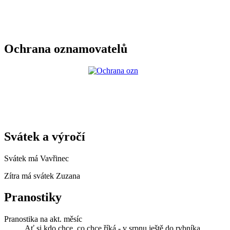
Ochrana oznamovatelů
Svátek a výročí
Svátek má
Vavřinec
Zítra má svátek
Zuzana
Pranostiky
Pranostika na akt. měsíc
Ať si kdo chce, co chce říká - v srpnu ještě do rybníka.