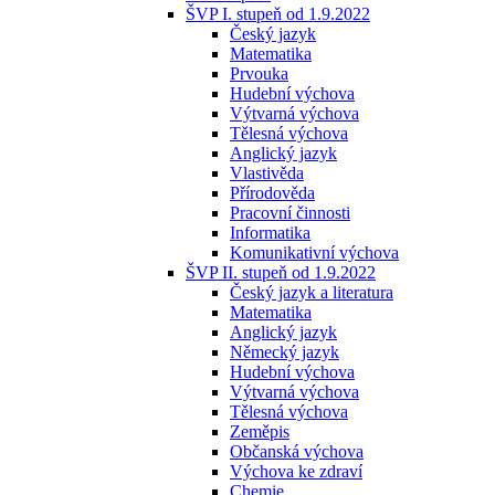
ŠVP I. stupeň od 1.9.2022
Český jazyk
Matematika
Prvouka
Hudební výchova
Výtvarná výchova
Tělesná výchova
Anglický jazyk
Vlastivěda
Přírodověda
Pracovní činnosti
Informatika
Komunikativní výchova
ŠVP II. stupeň od 1.9.2022
Český jazyk a literatura
Matematika
Anglický jazyk
Německý jazyk
Hudební výchova
Výtvarná výchova
Tělesná výchova
Zeměpis
Občanská výchova
Výchova ke zdraví
Chemie