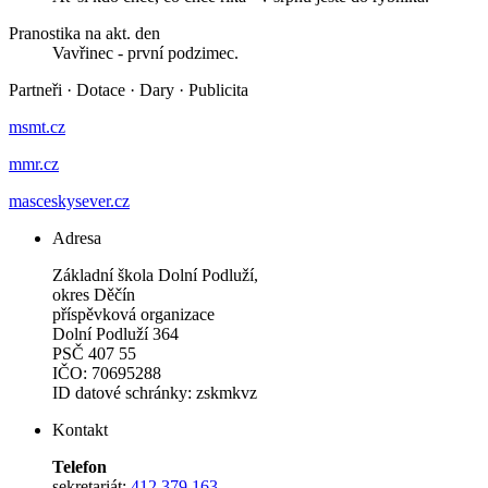
Pranostika na akt. den
Vavřinec - první podzimec.
Partneři
·
Dotace
·
Dary
·
Publicita
msmt.cz
mmr.cz
masceskysever.cz
Adresa
Základní škola Dolní Podluží,
okres Děčín
příspěvková organizace
Dolní Podluží 364
PSČ 407 55
IČO: 70695288
ID datové schránky: zskmkvz
Kontakt
Telefon
sekretariát:
412 379 163