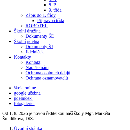
8. B
9. třída
Zápis do 1. třídy
Přípravná třída
ROBOTEL
Školní družina
Dokumenty ŠD
Školní jídelna
Dokumenty ŠJ
Jídelníček
Kontakty
Kontakt
Napište nám
Ochrana osobních údajů
Ochrana oznamovatelů
škola online
google učebna
jídelníček
fotogalerie
Od 1. 8. 2026 je novou ředitelkou naší školy Mgr. Markéta
Šmidílková, DiS.
Úvodní stránka