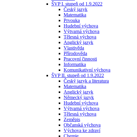
ŠVP I. stupeň od 1.9.2022
Český jazyk
Matematika
Prvouka
Hudební výchova
Výtvarná výchova
Tělesná výchova
Anglický jazyk
Vlastivěda
Přírodověda
Pracovní činnosti
Informatika
Komunikativní výchova
ŠVP II. stupeň od 1.9.2022
Český jazyk a literatura
Matematika
Anglický jazyk
Německý jazyk
Hudební výchova
Výtvarná výchova
Tělesná výchova
Zeměpis
Občanská výchova
Výchova ke zdraví
Chemie