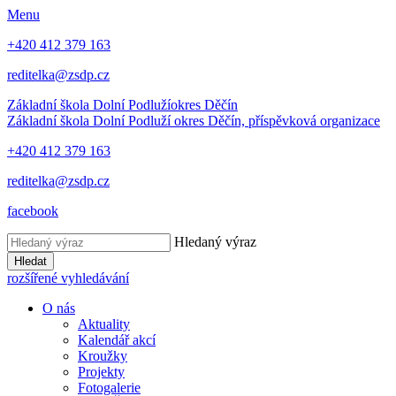
Menu
+420 412 379 163
reditelka@zsdp.cz
Základní škola Dolní Podluží
okres Děčín
Základní škola Dolní Podluží
okres Děčín, příspěvková organizace
+420 412 379 163
reditelka@zsdp.cz
facebook
Hledaný výraz
Hledat
rozšířené vyhledávání
O nás
Aktuality
Kalendář akcí
Kroužky
Projekty
Fotogalerie