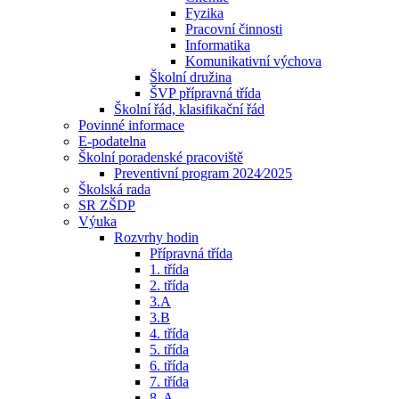
Fyzika
Pracovní činnosti
Informatika
Komunikativní výchova
Školní družina
ŠVP přípravná třída
Školní řád, klasifikační řád
Povinné informace
E-podatelna
Školní poradenské pracoviště
Preventivní program 2024⁄2025
Školská rada
SR ZŠDP
Výuka
Rozvrhy hodin
Přípravná třída
1. třída
2. třída
3.A
3.B
4. třída
5. třída
6. třída
7. třída
8. A