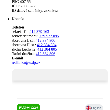
PSČ 407 55
IČO: 70695288
ID datové schránky: zskmkvz
Kontakt
Telefon
sekretariát:
412 379 163
sekretariát mobil:
739 572 095
sborovna I. st.:
412 384 806
sborovna II. st.:
412 384 804
školní kuchyně:
412 384 805
školní družina:
412 384 806
E-mail
reditelka@zsdp.cz