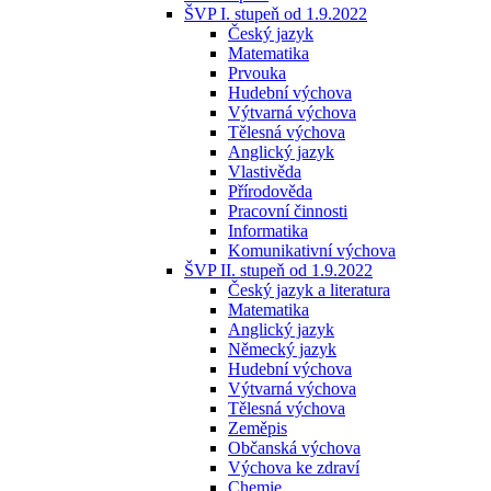
ŠVP I. stupeň od 1.9.2022
Český jazyk
Matematika
Prvouka
Hudební výchova
Výtvarná výchova
Tělesná výchova
Anglický jazyk
Vlastivěda
Přírodověda
Pracovní činnosti
Informatika
Komunikativní výchova
ŠVP II. stupeň od 1.9.2022
Český jazyk a literatura
Matematika
Anglický jazyk
Německý jazyk
Hudební výchova
Výtvarná výchova
Tělesná výchova
Zeměpis
Občanská výchova
Výchova ke zdraví
Chemie