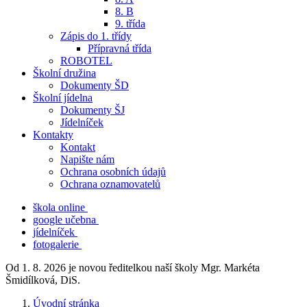
8. B
9. třída
Zápis do 1. třídy
Přípravná třída
ROBOTEL
Školní družina
Dokumenty ŠD
Školní jídelna
Dokumenty ŠJ
Jídelníček
Kontakty
Kontakt
Napište nám
Ochrana osobních údajů
Ochrana oznamovatelů
škola online
google učebna
jídelníček
fotogalerie
Od 1. 8. 2026 je novou ředitelkou naší školy Mgr. Markéta
Šmidílková, DiS.
Úvodní stránka