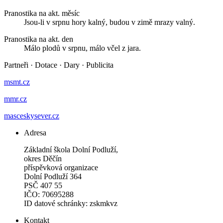
Pranostika na akt. měsíc
Jsou-li v srpnu hory kalný, budou v zimě mrazy valný.
Pranostika na akt. den
Málo plodů v srpnu, málo včel z jara.
Partneři
·
Dotace
·
Dary
·
Publicita
msmt.cz
mmr.cz
masceskysever.cz
Adresa
Základní škola Dolní Podluží,
okres Děčín
příspěvková organizace
Dolní Podluží 364
PSČ 407 55
IČO: 70695288
ID datové schránky: zskmkvz
Kontakt