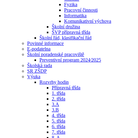
Fyzika
Pracovní činnosti
Informatika
Komunikativní výchova
Školní družina
ŠVP přípravná třída
Školní řád, klasifikační řád
Povinné informace
E-podatelna
Školní poradenské pracoviště
Preventivní program 2024⁄2025
Školská rada
SR ZŠDP
Výuka
Rozvrhy hodin
Přípravná třída
1. třída
2. třída
3.A
3.B
4. třída
5. třída
6. třída
7. třída
8. A