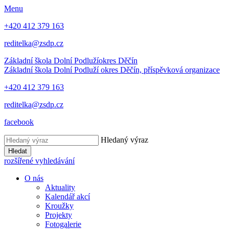
Menu
+420 412 379 163
reditelka@zsdp.cz
Základní škola Dolní Podluží
okres Děčín
Základní škola Dolní Podluží
okres Děčín, příspěvková organizace
+420 412 379 163
reditelka@zsdp.cz
facebook
Hledaný výraz
Hledat
rozšířené vyhledávání
O nás
Aktuality
Kalendář akcí
Kroužky
Projekty
Fotogalerie