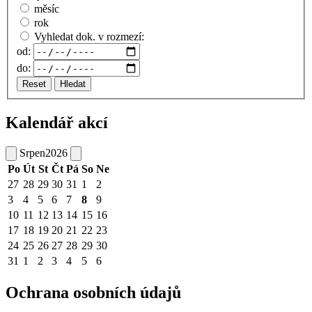
měsíc
rok
Vyhledat dok. v rozmezí:
od:
do:
Reset
Hledat
Kalendář akcí
Srpen
2026
Po
Út
St
Čt
Pá
So
Ne
27
28
29
30
31
1
2
3
4
5
6
7
8
9
10
11
12
13
14
15
16
17
18
19
20
21
22
23
24
25
26
27
28
29
30
31
1
2
3
4
5
6
Ochrana osobních údajů