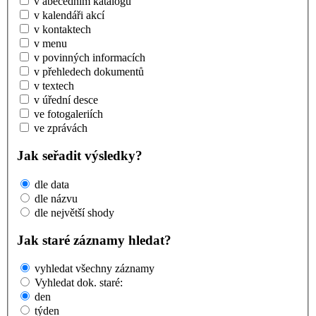
v abecedním katalogu
v kalendáři akcí
v kontaktech
v menu
v povinných informacích
v přehledech dokumentů
v textech
v úřední desce
ve fotogaleriích
ve zprávách
Jak seřadit výsledky?
dle data
dle názvu
dle největší shody
Jak staré záznamy hledat?
vyhledat všechny záznamy
Vyhledat dok. staré:
den
týden