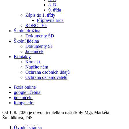
8. B
9. třída
Zápis do 1. třídy
Přípravná třída
ROBOTEL
Školní družina
Dokumenty ŠD
Školní jídelna
Dokumenty ŠJ
Jídelníček
Kontakty
Kontakt
Napište nám
Ochrana osobních údajů
Ochrana oznamovatelů
škola online
google učebna
jídelníček
fotogalerie
Od 1. 8. 2026 je novou ředitelkou naší školy Mgr. Markéta
Šmidílková, DiS.
Úvodní stránka