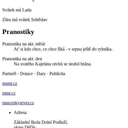
Svátek má
Lada
Zítra má svátek
Soběslav
Pranostiky
Pranostika na akt. měsíc
Ať si kdo chce, co chce říká - v srpnu ještě do rybníka.
Pranostika na akt. den
Na svatého Kajetána otvírá se stodol brána.
Partneři
·
Dotace
·
Dary
·
Publicita
msmt.cz
mmr.cz
masceskysever.cz
Adresa
Základní škola Dolní Podluží,
okres Děčín