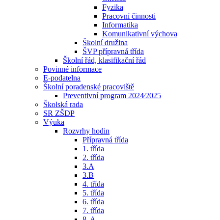
Fyzika
Pracovní činnosti
Informatika
Komunikativní výchova
Školní družina
ŠVP přípravná třída
Školní řád, klasifikační řád
Povinné informace
E-podatelna
Školní poradenské pracoviště
Preventivní program 2024⁄2025
Školská rada
SR ZŠDP
Výuka
Rozvrhy hodin
Přípravná třída
1. třída
2. třída
3.A
3.B
4. třída
5. třída
6. třída
7. třída
8. A