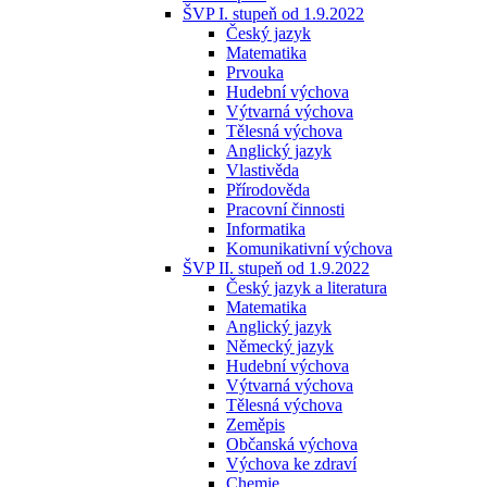
ŠVP I. stupeň od 1.9.2022
Český jazyk
Matematika
Prvouka
Hudební výchova
Výtvarná výchova
Tělesná výchova
Anglický jazyk
Vlastivěda
Přírodověda
Pracovní činnosti
Informatika
Komunikativní výchova
ŠVP II. stupeň od 1.9.2022
Český jazyk a literatura
Matematika
Anglický jazyk
Německý jazyk
Hudební výchova
Výtvarná výchova
Tělesná výchova
Zeměpis
Občanská výchova
Výchova ke zdraví
Chemie