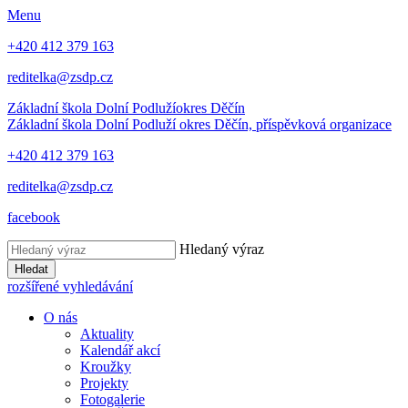
Menu
+420 412 379 163
reditelka@zsdp.cz
Základní škola Dolní Podluží
okres Děčín
Základní škola Dolní Podluží
okres Děčín, příspěvková organizace
+420 412 379 163
reditelka@zsdp.cz
facebook
Hledaný výraz
Hledat
rozšířené vyhledávání
O nás
Aktuality
Kalendář akcí
Kroužky
Projekty
Fotogalerie