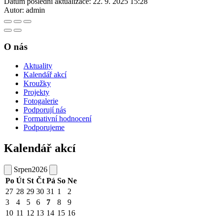
Datum poslední aktualizace:
22. 9. 2025 15:28
Autor:
admin
O nás
Aktuality
Kalendář akcí
Kroužky
Projekty
Fotogalerie
Podporují nás
Formativní hodnocení
Podporujeme
Kalendář akcí
Srpen
2026
Po
Út
St
Čt
Pá
So
Ne
27
28
29
30
31
1
2
3
4
5
6
7
8
9
10
11
12
13
14
15
16