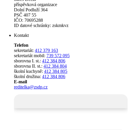
příspěvková organizace
Dolní Podluží 364
PSČ 407 55
IČO: 70695288
ID datové schránky: zskmkvz
Kontakt
Telefon
sekretariát:
412 379 163
sekretariát mobil:
739 572 095
sborovna I. st.:
412 384 806
sborovna II. st.:
412 384 804
školní kuchyně:
412 384 805
školní družina:
412 384 806
E-mail
reditelka@zsdp.cz