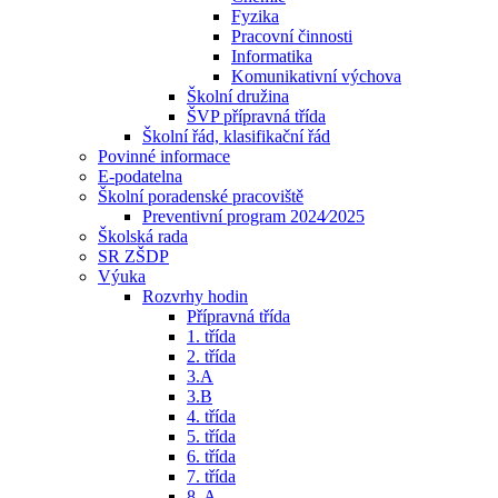
Fyzika
Pracovní činnosti
Informatika
Komunikativní výchova
Školní družina
ŠVP přípravná třída
Školní řád, klasifikační řád
Povinné informace
E-podatelna
Školní poradenské pracoviště
Preventivní program 2024⁄2025
Školská rada
SR ZŠDP
Výuka
Rozvrhy hodin
Přípravná třída
1. třída
2. třída
3.A
3.B
4. třída
5. třída
6. třída
7. třída
8. A