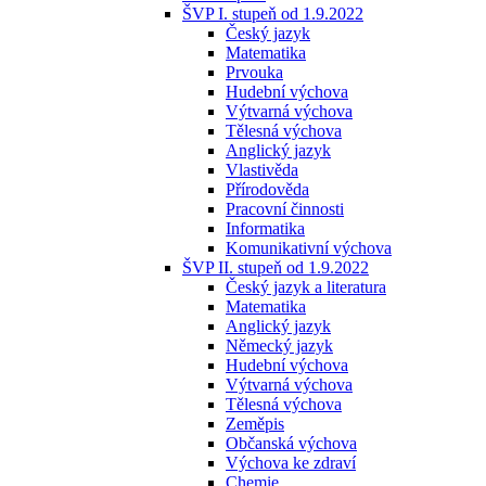
ŠVP I. stupeň od 1.9.2022
Český jazyk
Matematika
Prvouka
Hudební výchova
Výtvarná výchova
Tělesná výchova
Anglický jazyk
Vlastivěda
Přírodověda
Pracovní činnosti
Informatika
Komunikativní výchova
ŠVP II. stupeň od 1.9.2022
Český jazyk a literatura
Matematika
Anglický jazyk
Německý jazyk
Hudební výchova
Výtvarná výchova
Tělesná výchova
Zeměpis
Občanská výchova
Výchova ke zdraví
Chemie