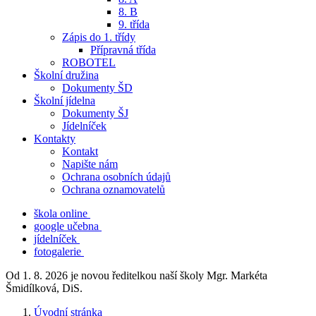
8. B
9. třída
Zápis do 1. třídy
Přípravná třída
ROBOTEL
Školní družina
Dokumenty ŠD
Školní jídelna
Dokumenty ŠJ
Jídelníček
Kontakty
Kontakt
Napište nám
Ochrana osobních údajů
Ochrana oznamovatelů
škola online
google učebna
jídelníček
fotogalerie
Od 1. 8. 2026 je novou ředitelkou naší školy Mgr. Markéta
Šmidílková, DiS.
Úvodní stránka