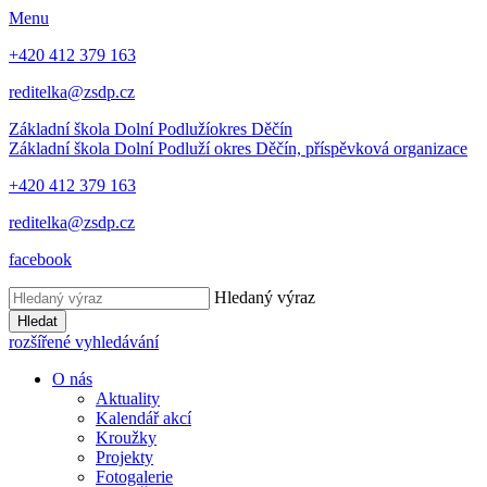
Menu
+420 412 379 163
reditelka@zsdp.cz
Základní škola Dolní Podluží
okres Děčín
Základní škola Dolní Podluží
okres Děčín, příspěvková organizace
+420 412 379 163
reditelka@zsdp.cz
facebook
Hledaný výraz
Hledat
rozšířené vyhledávání
O nás
Aktuality
Kalendář akcí
Kroužky
Projekty
Fotogalerie