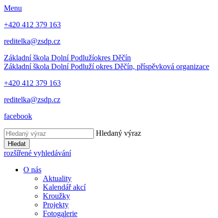
Menu
+420 412 379 163
reditelka@zsdp.cz
Základní škola Dolní Podluží
okres Děčín
Základní škola Dolní Podluží
okres Děčín, příspěvková organizace
+420 412 379 163
reditelka@zsdp.cz
facebook
Hledaný výraz
Hledat
rozšířené vyhledávání
O nás
Aktuality
Kalendář akcí
Kroužky
Projekty
Fotogalerie