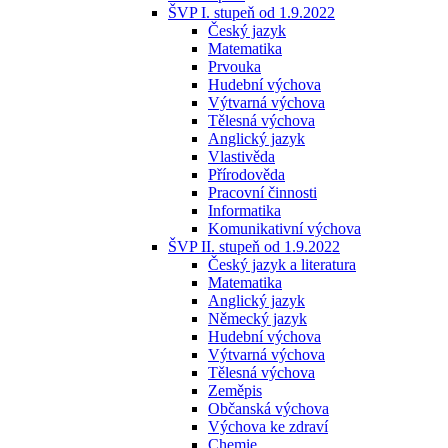
ŠVP I. stupeň od 1.9.2022
Český jazyk
Matematika
Prvouka
Hudební výchova
Výtvarná výchova
Tělesná výchova
Anglický jazyk
Vlastivěda
Přírodověda
Pracovní činnosti
Informatika
Komunikativní výchova
ŠVP II. stupeň od 1.9.2022
Český jazyk a literatura
Matematika
Anglický jazyk
Německý jazyk
Hudební výchova
Výtvarná výchova
Tělesná výchova
Zeměpis
Občanská výchova
Výchova ke zdraví
Chemie