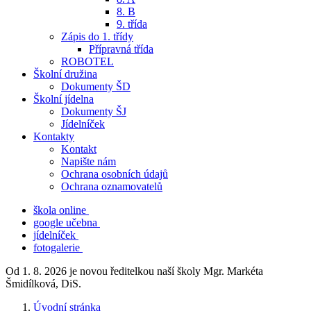
8. B
9. třída
Zápis do 1. třídy
Přípravná třída
ROBOTEL
Školní družina
Dokumenty ŠD
Školní jídelna
Dokumenty ŠJ
Jídelníček
Kontakty
Kontakt
Napište nám
Ochrana osobních údajů
Ochrana oznamovatelů
škola online
google učebna
jídelníček
fotogalerie
Od 1. 8. 2026 je novou ředitelkou naší školy Mgr. Markéta
Šmidílková, DiS.
Úvodní stránka