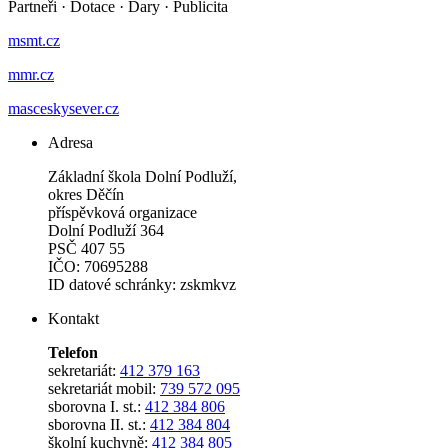
Partneři
·
Dotace
·
Dary
·
Publicita
msmt.cz
mmr.cz
masceskysever.cz
Adresa
Základní škola Dolní Podluží,
okres Děčín
příspěvková organizace
Dolní Podluží 364
PSČ 407 55
IČO: 70695288
ID datové schránky: zskmkvz
Kontakt
Telefon
sekretariát:
412 379 163
sekretariát mobil:
739 572 095
sborovna I. st.:
412 384 806
sborovna II. st.:
412 384 804
školní kuchyně:
412 384 805