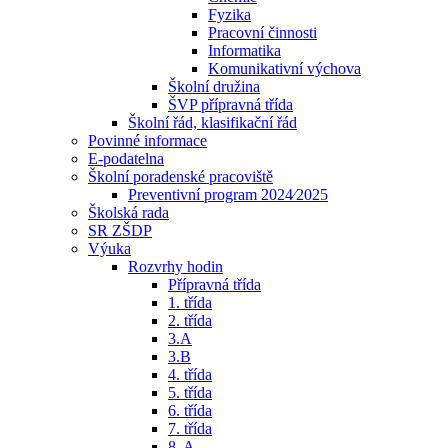
Fyzika
Pracovní činnosti
Informatika
Komunikativní výchova
Školní družina
ŠVP přípravná třída
Školní řád, klasifikační řád
Povinné informace
E-podatelna
Školní poradenské pracoviště
Preventivní program 2024⁄2025
Školská rada
SR ZŠDP
Výuka
Rozvrhy hodin
Přípravná třída
1. třída
2. třída
3.A
3.B
4. třída
5. třída
6. třída
7. třída
8. A