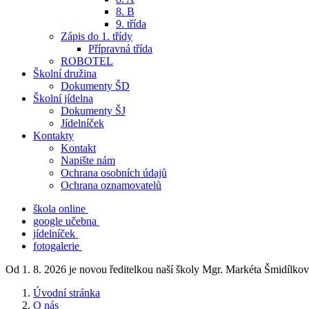
8. B
9. třída
Zápis do 1. třídy
Přípravná třída
ROBOTEL
Školní družina
Dokumenty ŠD
Školní jídelna
Dokumenty ŠJ
Jídelníček
Kontakty
Kontakt
Napište nám
Ochrana osobních údajů
Ochrana oznamovatelů
škola online
google učebna
jídelníček
fotogalerie
Od 1. 8. 2026 je novou ředitelkou naší školy Mgr. Markéta Šmidílkov
Úvodní stránka
O nás