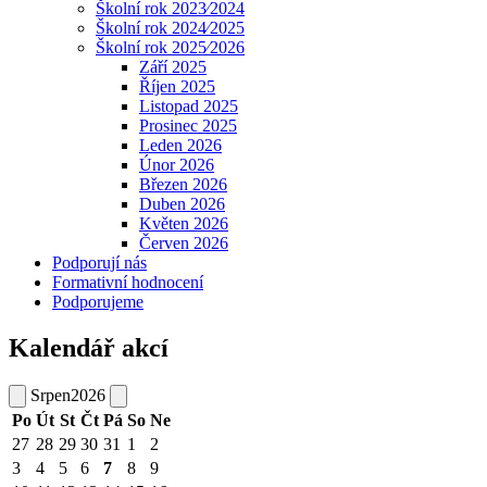
Školní rok 2023⁄2024
Školní rok 2024⁄2025
Školní rok 2025⁄2026
Září 2025
Říjen 2025
Listopad 2025
Prosinec 2025
Leden 2026
Únor 2026
Březen 2026
Duben 2026
Květen 2026
Červen 2026
Podporují nás
Formativní hodnocení
Podporujeme
Kalendář akcí
Srpen
2026
Po
Út
St
Čt
Pá
So
Ne
27
28
29
30
31
1
2
3
4
5
6
7
8
9