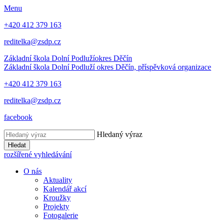
Menu
+420 412 379 163
reditelka@zsdp.cz
Základní škola Dolní Podluží
okres Děčín
Základní škola Dolní Podluží
okres Děčín, příspěvková organizace
+420 412 379 163
reditelka@zsdp.cz
facebook
Hledaný výraz
Hledat
rozšířené vyhledávání
O nás
Aktuality
Kalendář akcí
Kroužky
Projekty
Fotogalerie