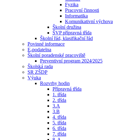
Fyzika
Pracovní činnosti
Informatika
Komunikativní výchova
Školní družina
ŠVP přípravná třída
Školní řád, klasifikační řád
Povinné informace
E-podatelna
Školní poradenské pracoviště
Preventivní program 2024⁄2025
Školská rada
SR ZŠDP
Výuka
Rozvrhy hodin
Přípravná třída
1. třída
2. třída
3.A
3.B
4. třída
5. třída
6. třída
7. třída
8. A