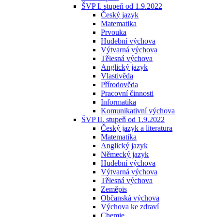
ŠVP I. stupeň od 1.9.2022
Český jazyk
Matematika
Prvouka
Hudební výchova
Výtvarná výchova
Tělesná výchova
Anglický jazyk
Vlastivěda
Přírodověda
Pracovní činnosti
Informatika
Komunikativní výchova
ŠVP II. stupeň od 1.9.2022
Český jazyk a literatura
Matematika
Anglický jazyk
Německý jazyk
Hudební výchova
Výtvarná výchova
Tělesná výchova
Zeměpis
Občanská výchova
Výchova ke zdraví
Chemie