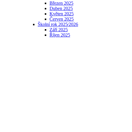
Březen 2025
Duben 2025
Květen 2025
Červen 2025
Školní rok 2025⁄2026
Září 2025
Říjen 2025
Listopad 2025
Prosinec 2025
Leden 2026
Únor 2026
Březen 2026
Duben 2026
Květen 2026
Červen 2026
Podporují nás
Formativní hodnocení
Podporujeme
Základní škola
Úřední deska
Dokumenty ZŠ
Žádosti - ke stažení
Školní vzdělávací program
ŠVP - úvod
Učební plán