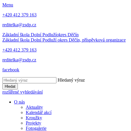
Menu
+420 412 379 163
reditelka@zsdp.cz
Základní škola Dolní Podluží
okres Děčín
Základní škola Dolní Podluží
okres Děčín, příspěvková organizace
+420 412 379 163
reditelka@zsdp.cz
facebook
Hledaný výraz
Hledat
rozšířené vyhledávání
O nás
Aktuality
Kalendář akcí
Kroužky
Projekty
Fotogalerie