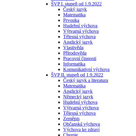
ŠVP I. stupeň od 1.9.2022
Český jazyk
Matematika
Prvouka
Hudební výchova
Výtvarná výchova
Tělesná výchova
Anglický jazyk
Vlastivěda
Přírodověda
Pracovní činnosti
Informatika
Komunikativní výchova
ŠVP II. stupeň od 1.9.2022
Český jazyk a literatura
Matematika
Anglický jazyk
Německý jazyk
Hudební výchova
Výtvarná výchova
Tělesná výchova
Zeměpis
Občanská výchova
Výchova ke zdraví
Chemie