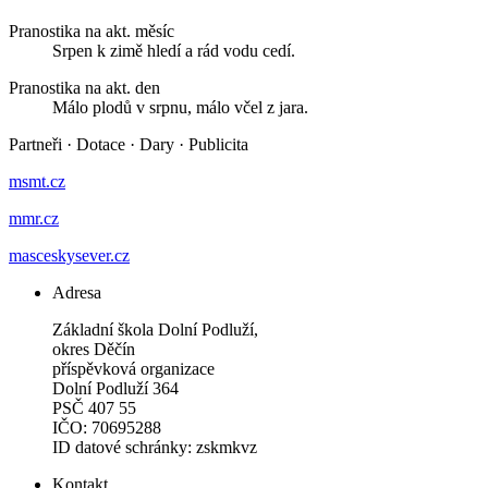
Pranostika na akt. měsíc
Srpen k zimě hledí a rád vodu cedí.
Pranostika na akt. den
Málo plodů v srpnu, málo včel z jara.
Partneři
·
Dotace
·
Dary
·
Publicita
msmt.cz
mmr.cz
masceskysever.cz
Adresa
Základní škola Dolní Podluží,
okres Děčín
příspěvková organizace
Dolní Podluží 364
PSČ 407 55
IČO: 70695288
ID datové schránky: zskmkvz
Kontakt