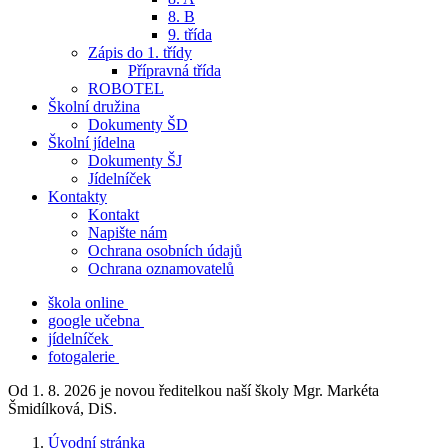
8. B
9. třída
Zápis do 1. třídy
Přípravná třída
ROBOTEL
Školní družina
Dokumenty ŠD
Školní jídelna
Dokumenty ŠJ
Jídelníček
Kontakty
Kontakt
Napište nám
Ochrana osobních údajů
Ochrana oznamovatelů
škola online
google učebna
jídelníček
fotogalerie
Od 1. 8. 2026 je novou ředitelkou naší školy Mgr. Markéta
Šmidílková, DiS.
Úvodní stránka