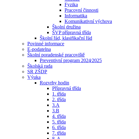
Fyzika
Pracovní činnosti
Informatika
Komunikativní výchova
Školní družina
ŠVP přípravná třída
Školní řád, klasifikační řád
Povinné informace
E-podatelna
Školní poradenské pracoviště
Preventivní program 2024⁄2025
Školská rada
SR ZŠDP
Výuka
Rozvrhy hodin
Přípravná třída
1. třída
2. třída
3.A
3.B
4. třída
5. třída
6. třída
7. třída
8. A