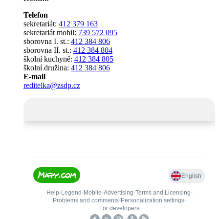
Telefon
sekretariát:
412 379 163
sekretariát mobil:
739 572 095
sborovna I. st.:
412 384 806
sborovna II. st.:
412 384 804
školní kuchyně:
412 384 805
školní družina:
412 384 806
E-mail
reditelka@zsdp.cz