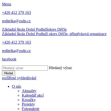
Menu
+420 412 379 163
reditelka@zsdp.cz
Základní škola Dolní Podluží
okres Děčín
Základní škola Dolní Podluží
okres Děčín, příspěvková organizace
+420 412 379 163
reditelka@zsdp.cz
facebook
Hledaný výraz
Hledat
rozšířené vyhledávání
O nás
Aktuality
Kalendář akcí
Kroužky
Projekty
Fotogalerie