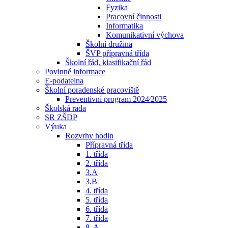
Fyzika
Pracovní činnosti
Informatika
Komunikativní výchova
Školní družina
ŠVP přípravná třída
Školní řád, klasifikační řád
Povinné informace
E-podatelna
Školní poradenské pracoviště
Preventivní program 2024⁄2025
Školská rada
SR ZŠDP
Výuka
Rozvrhy hodin
Přípravná třída
1. třída
2. třída
3.A
3.B
4. třída
5. třída
6. třída
7. třída
8. A