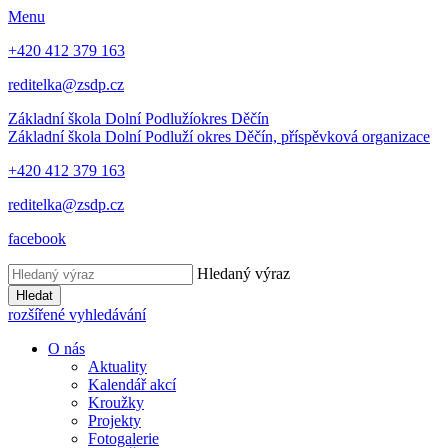
Menu
+420 412 379 163
reditelka@zsdp.cz
Základní škola Dolní Podluží
okres Děčín
Základní škola Dolní Podluží
okres Děčín, příspěvková organizace
+420 412 379 163
reditelka@zsdp.cz
facebook
Hledaný výraz
Hledat
rozšířené vyhledávání
O nás
Aktuality
Kalendář akcí
Kroužky
Projekty
Fotogalerie