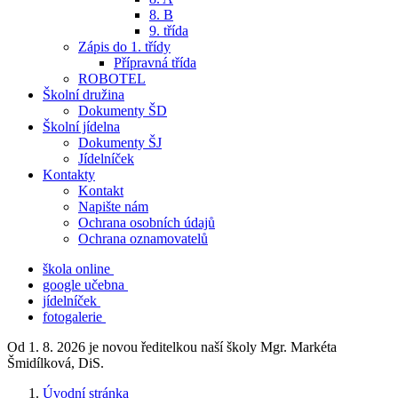
8. B
9. třída
Zápis do 1. třídy
Přípravná třída
ROBOTEL
Školní družina
Dokumenty ŠD
Školní jídelna
Dokumenty ŠJ
Jídelníček
Kontakty
Kontakt
Napište nám
Ochrana osobních údajů
Ochrana oznamovatelů
škola online
google učebna
jídelníček
fotogalerie
Od 1. 8. 2026 je novou ředitelkou naší školy Mgr. Markéta
Šmidílková, DiS.
Úvodní stránka