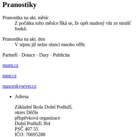
Pranostiky
Pranostika na akt. měsíc
Z počátku toho měsíce říká se, že opět studený vítr ze strnišť
fouká.
Pranostika na akt. den
V srpnu již nelze slunci mnoho věřit.
Partneři
·
Dotace
·
Dary
·
Publicita
msmt.cz
mmr.cz
masceskysever.cz
Adresa
Základní škola Dolní Podluží,
okres Děčín
příspěvková organizace
Dolní Podluží 364
PSČ 407 55
IČO: 70695288