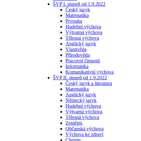
ŠVP I. stupeň od 1.9.2022
Český jazyk
Matematika
Prvouka
Hudební výchova
Výtvarná výchova
Tělesná výchova
Anglický jazyk
Vlastivěda
Přírodověda
Pracovní činnosti
Informatika
Komunikativní výchova
ŠVP II. stupeň od 1.9.2022
Český jazyk a literatura
Matematika
Anglický jazyk
Německý jazyk
Hudební výchova
Výtvarná výchova
Tělesná výchova
Zeměpis
Občanská výchova
Výchova ke zdraví
Chemie